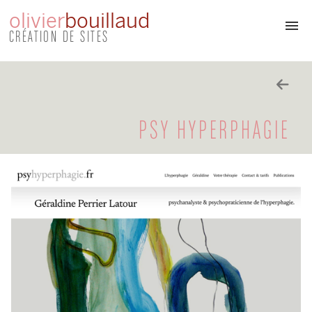
olivier
bouillaud
CRÉATION DE SITES
À propos
Contact
PSY HYPERPHAGIE
Autres sites